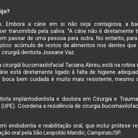
ijo?
Embora a cárie em si não seja contagiosa, a bac
er transmitida pela saliva. “A cárie não é diretamente t
m passar de uma pessoa para outra. No entanto, para 
ício: acúmulo de restos de alimentos nos dentes que
a cirurgiã dentista Joseane Vaz.
a cirurgiã bucomaxilofacial Taciana Abreu, está na rotin
árie está diretamente ligado à falta de higiene adequa
ma boca bem cuidada é muito mais resistente, mesmo 
tista implantodontista e doutora em Cirurgia e Trauma
UPE). Coordena a residência de cirurgia bucomaxilofaci
m endodontia e reabilitação oral, que inclui prótese re
tação oral pela São Leopoldo Mandic, Campinas/SP.