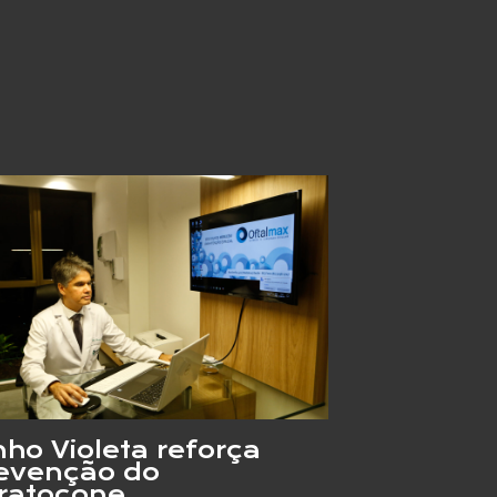
nho Violeta reforça
evenção do
ratocone