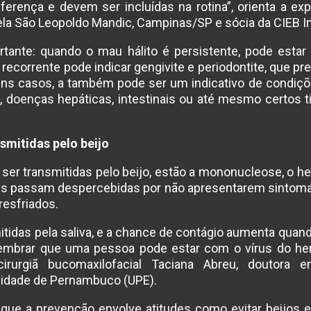
erença e devem ser incluídas na rotina”, orienta a ex
pela São Leopoldo Mandic, Campinas/SP e sócia da CIEB I
ortante: quando o mau hálito é persistente, pode esta
a recorrente pode indicar gengivite e periodontite, que p
guns casos, a também pode ser um indicativo de condiçõ
, doenças hepáticas, intestinais ou até mesmo certos t
mitidas pelo beijo
r transmitidas pelo beijo, estão a mononucleose, o herp
s passam despercebidas por não apresentarem sintoma
resfriados.
tidas pela saliva, e a chance de contágio aumenta quan
 lembrar que uma pessoa pode estar com o vírus do 
 cirurgiã bucomaxilofacial Taciana Abreu, doutora 
sidade de Pernambuco (UPE).
a que a prevenção envolve atitudes como evitar beijo