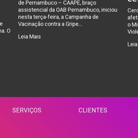
de Pernambuco – CAAPE, braço
assistencial da OAB Pernambuco, iniciou
Cerc
nesta terça-feira, a Campanha de
afet
de
Vacinação contra a Gripe…
o M
a. O
Viol
Leia Mais
Leia
SERVIÇOS
CLIENTE
S