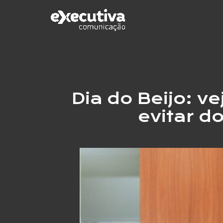
Ir
para
o
conteúdo
Dia do Beijo: 
evitar d