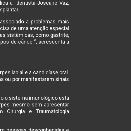
plica a dentista Joseane Vaz,
mplantar.
r associado a problemas mais
recisa de uma atenção especial
es sistêmicas, como gastrite,
ipos de câncer”, acrescenta a
es labial e a candidíase oral.
s ou por manifestarem sinais
do o sistema imunológico está
herpes mesmo sem apresentar
em Cirurgia e Traumatologia
s em pessoas desconhecidas e