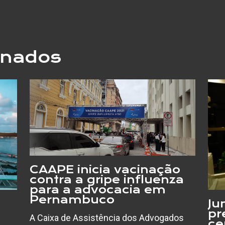
onados
CAAPE inicia vacinação
contra a gripe influenza
para a advocacia em
Pernambuco
Ju
pr
A Caixa de Assistência dos Advogados
ce