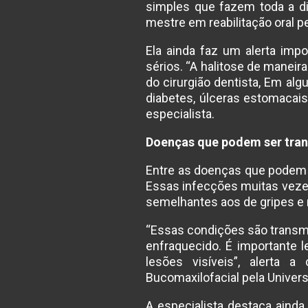
simples que fazem toda a dif
mestre em reabilitação oral 
Ela ainda faz um alerta imp
sérios. “A halitose de maneir
do cirurgião dentista, Em al
diabetes, úlceras estomacais
especialista.
Doenças que podem ser trans
Entre as doenças que podem se
Essas infecções muitas veze
semelhantes aos de gripes e 
“Essas condições são transmi
enfraquecido. É importante
lesões visíveis”, alerta a
Bucomaxilofacial pela Univer
A especialista destaca aind