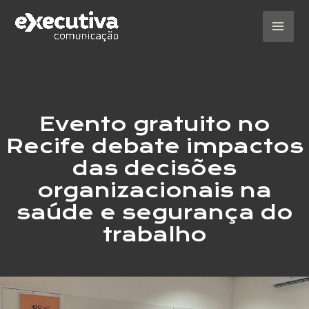
Ir
para
o
Mai
conteúdo
Men
Evento gratuito no
Recife debate impactos
das decisões
organizacionais na
saúde e segurança do
trabalho