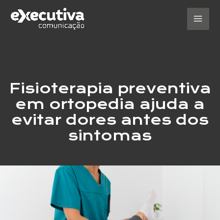
Ir
para
o
Mai
conteúdo
Men
Fisioterapia preventiva
em ortopedia ajuda a
evitar dores antes dos
sintomas