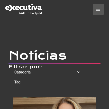
Ir
para
o
Mai
conteúdo
Men
Notícias
Filtrar por: