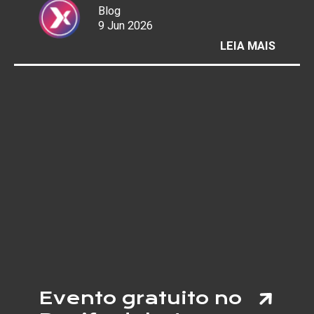
Blog
9 Jun 2026
:
LEIA MAIS
COPA 
MUND
REACE
AS
“PELA
E
AUMEN
RISCO
DE
LESÕE
NOS
JOELH
Evento gratuito no