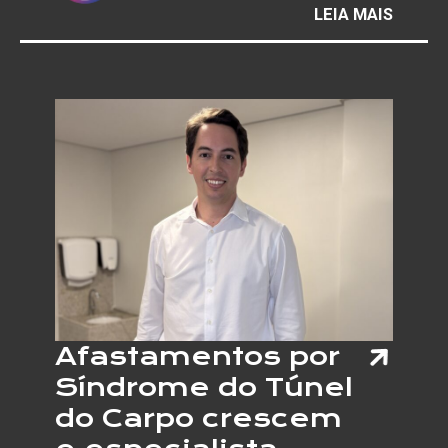
:
LEIA MAIS
GALER
MAURÍ
REDIG
INAUG
EXPOS
QUE
MARC
UMA
NOVA
ETAPA
EM
SUA
TRAJE
Afastamentos por
Síndrome do Túnel
do Carpo crescem