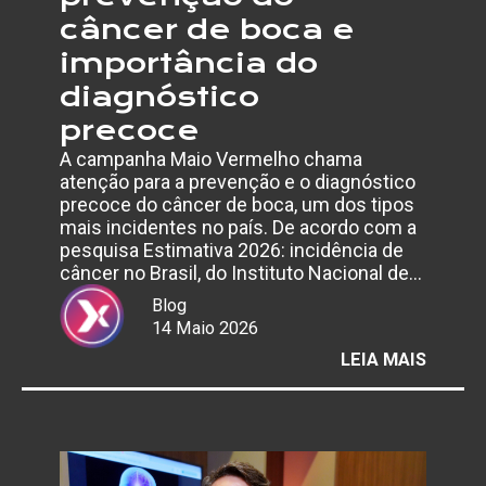
câncer de boca e
importância do
diagnóstico
precoce
A campanha Maio Vermelho chama
atenção para a prevenção e o diagnóstico
precoce do câncer de boca, um dos tipos
mais incidentes no país. De acordo com a
pesquisa Estimativa 2026: incidência de
câncer no Brasil, do Instituto Nacional de…
Blog
14 Maio 2026
:
LEIA MAIS
MAIO
VERME
ALERT
PARA
PREVE