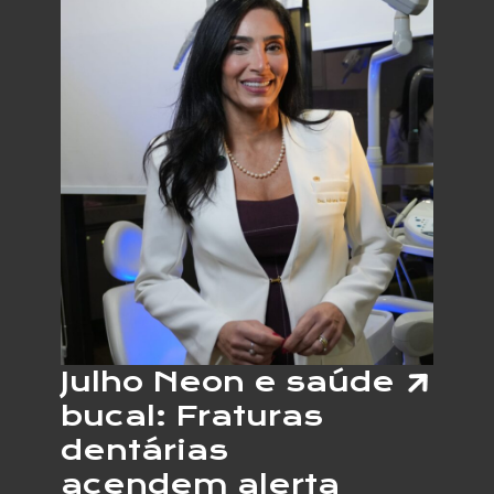
DO
CARPO
CRESC
E
ESPEC
ALERT
PARA
OS
SINAIS
DO
PROBL
NAS
MÃOS
Julho Neon e saúde
bucal: Fraturas
dentárias
acendem alerta