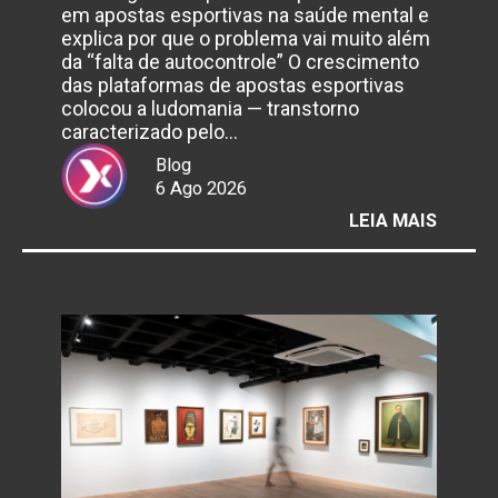
em apostas esportivas na saúde mental e
explica por que o problema vai muito além
da “falta de autocontrole” O crescimento
das plataformas de apostas esportivas
colocou a ludomania — transtorno
caracterizado pelo…
Blog
6 Ago 2026
:
LEIA MAIS
BRASIL
ENFRE
AVANÇ
DA
LUDOM
IMPUL
PELAS
BETS