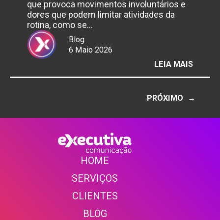
que provoca movimentos involuntários e
dores que podem limitar atividades da
rotina, como se…
Blog
6 Maio 2026
:
LEIA MAIS
6
DE
MAIO
PRÓXIMO
→
–
DIA
DA
CONSC
DA
HOME
DISTO
SERVIÇOS
CLIENTE
S
BLOG