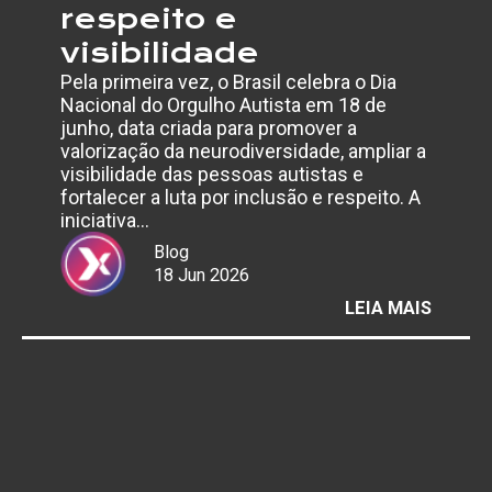
respeito e
visibilidade
Pela primeira vez, o Brasil celebra o Dia
Nacional do Orgulho Autista em 18 de
junho, data criada para promover a
valorização da neurodiversidade, ampliar a
visibilidade das pessoas autistas e
fortalecer a luta por inclusão e respeito. A
iniciativa…
Blog
18 Jun 2026
:
LEIA MAIS
DIA
NACIO
DO
ORGUL
AUTIS
REFOR
DEBAT
SOBRE