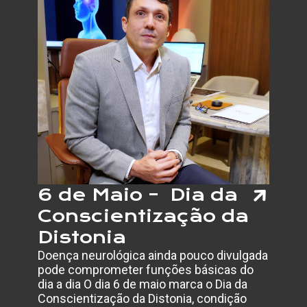
DO
CÂNCE
DE
BOCA
E
IMPOR
DO
DIAGN
PRECO
6 de Maio – Dia da
Conscientização da
Distonia
Doença neurológica ainda pouco divulgada
pode comprometer funções básicas do
dia a dia O dia 6 de maio marca o Dia da
Conscientização da Distonia, condição