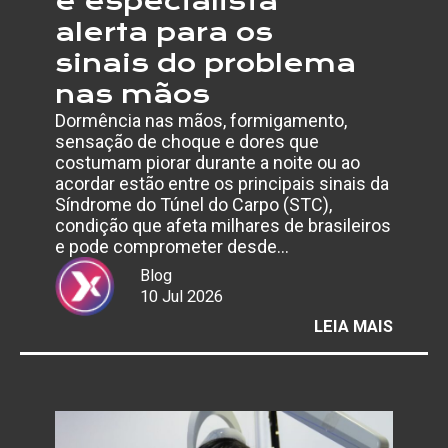
e especialista
alerta para os
sinais do problema
nas mãos
Dormência nas mãos, formigamento,
sensação de choque e dores que
costumam piorar durante a noite ou ao
acordar estão entre os principais sinais da
Síndrome do Túnel do Carpo (STC),
condição que afeta milhares de brasileiros
e pode comprometer desde…
Blog
10 Jul 2026
:
LEIA MAIS
AFAST
POR
SÍNDR
DO
TÚNEL