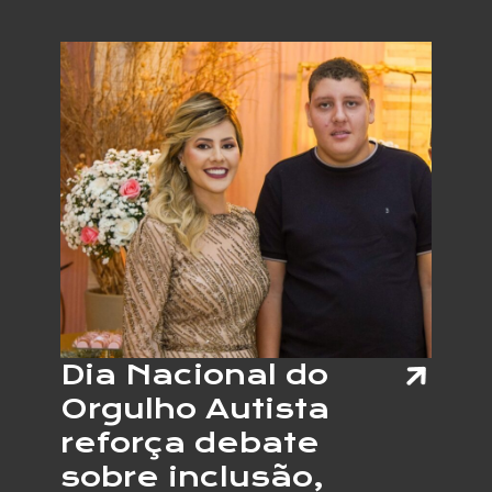
TERÁ
JOVEN
COM
AUTIS
E
OUTRA
NEURO
ATUAN
COMO
VENDE
EM
PROJE
DE
EMPRE
APOIA
Dia Nacional do
Orgulho Autista
reforça debate
sobre inclusão,