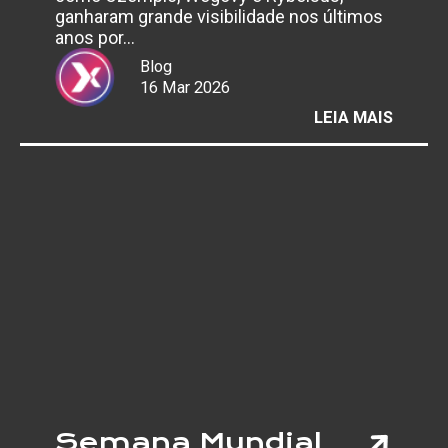
ganharam grande visibilidade nos últimos
anos por…
Blog
16 Mar 2026
:
LEIA MAIS
BOCA
DE OZ
O
QUE
SE
SABE
SOBRE
OS
POSSÍV
EFEIT
DA
SEMAG
NA
SAÚDE
BUCAL
Semana Mundial