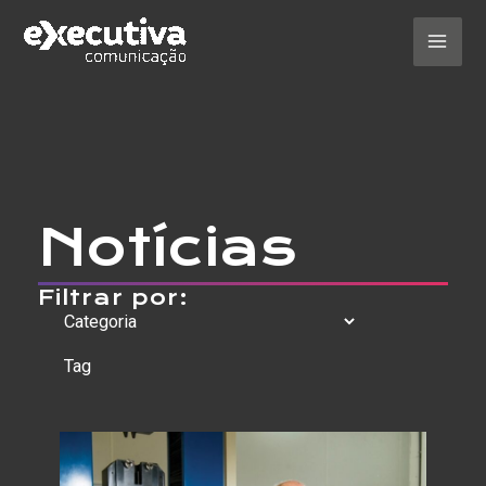
Ir
para
o
Mai
conteúdo
Men
Notícias
Filtrar por: