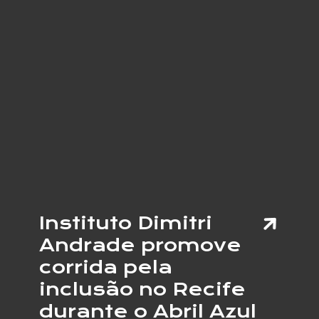
GLAU
REFOR
ALERT
PARA
DIAGN
PRECO
DA
DOENÇ
SILEN
Instituto Dimitri
Andrade promove
corrida pela
inclusão no Recife
durante o Abril Azul