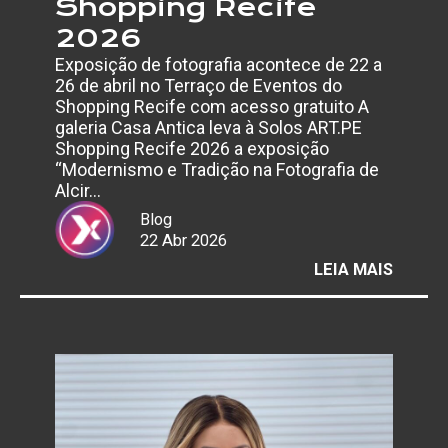
Shopping Recife
2026
Exposição de fotografia acontece de 22 a
26 de abril no Terraço de Eventos do
Shopping Recife com acesso gratuito A
galeria Casa Antica leva à Solos ART.PE
Shopping Recife 2026 a exposição
“Modernismo e Tradição na Fotografia de
Alcir…
Blog
22 Abr 2026
:
LEIA MAIS
CASA
ANTIC
APRES
FOTOS
DE
ALCIR
LACER
NA