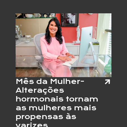
MUNDI
DA
OBESI
Mês da Mulher-
Alterações
hormonais tornam
as mulheres mais
propensas às
varizes