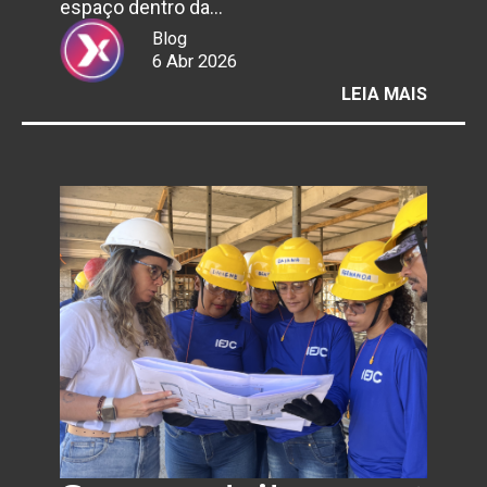
espaço dentro da…
Blog
6 Abr 2026
:
LEIA MAIS
FISIOT
PREVE
EM
ORTOP
AJUDA
A
EVITA
DORES
ANTES
DOS
SINTO