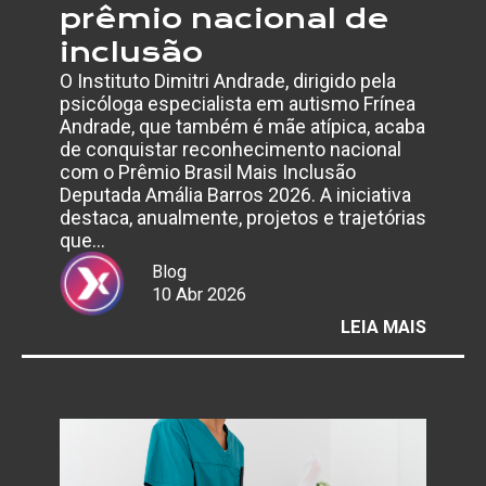
prêmio nacional de
inclusão
O Instituto Dimitri Andrade, dirigido pela
psicóloga especialista em autismo Frínea
Andrade, que também é mãe atípica, acaba
de conquistar reconhecimento nacional
com o Prêmio Brasil Mais Inclusão
Deputada Amália Barros 2026. A iniciativa
destaca, anualmente, projetos e trajetórias
que…
Blog
10 Abr 2026
:
LEIA MAIS
INSTI
DIMITR
ANDRA
É
RECON
COM
PRÊMI