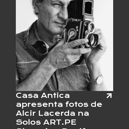
E
PROFE
PERNA
JOAQU
CORRE
Casa Antica
apresenta fotos de
Alcir Lacerda na
Solos ART.PE