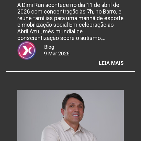
A Dimi Run acontece no dia 11 de abril de
2026 com concentração às 7h, no Barro, e
reúne famílias para uma manhã de esporte
e mobilização social Em celebração ao
Abril Azul, mês mundial de
conscientização sobre o autismo,…
Blog
9 Mar 2026
:
LEIA MAIS
INSTI
DIMITR
ANDRA
PROM
CORRI
PELA
INCLU
NO
RECIFE
DURAN
O