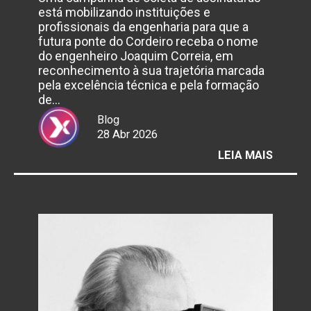
está mobilizando instituições e
profissionais da engenharia para que a
futura ponte do Cordeiro receba o nome
do engenheiro Joaquim Correia, em
reconhecimento à sua trajetória marcada
pela excelência técnica e pela formação
de…
Blog
28 Abr 2026
:
LEIA MAIS
CAMP
BUSCA
NOME
PONTE
DO
CORDE
EM
HOME
AO
ENGEN