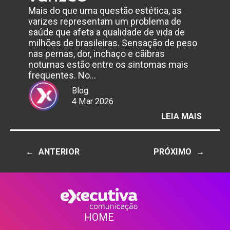
Mais do que uma questão estética, as
varizes representam um problema de
saúde que afeta a qualidade de vida de
milhões de brasileiras. Sensação de peso
nas pernas, dor, inchaço e cãibras
noturnas estão entre os sintomas mais
frequentes. No…
Blog
4 Mar 2026
:
LEIA MAIS
MÊS
DA
MULHE
←
ANTERIOR
PRÓXIMO
→
ALTER
HORMO
TORN
AS
MULHE
MAIS
HOME
PROPE