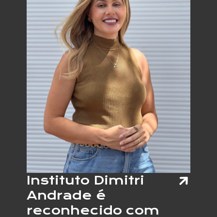
SOLOS
ART.PE
SHOPP
RECIFE
2026
Instituto Dimitri
Andrade é
reconhecido com