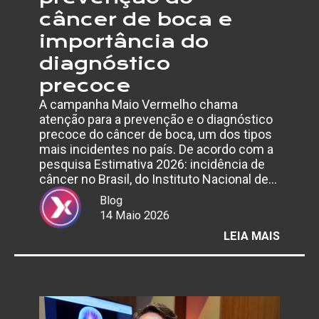
câncer de boca e
importância do
diagnóstico
precoce
A campanha Maio Vermelho chama
atenção para a prevenção e o diagnóstico
precoce do câncer de boca, um dos tipos
mais incidentes no país. De acordo com a
pesquisa Estimativa 2026: incidência de
câncer no Brasil, do Instituto Nacional de…
Blog
14 Maio 2026
:
LEIA MAIS
MAIO
VERME
ALERT
PARA
PREVE