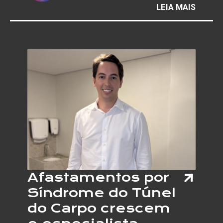
:
LEIA MAIS
GALER
MAURÍ
REDIG
INAUG
EXPOS
QUE
MARC
UMA
NOVA
ETAPA
EM
SUA
TRAJE
Afastamentos por
Síndrome do Túnel
do Carpo crescem