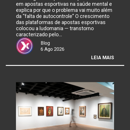
em apostas esportivas na saúde mental e
explica por que o problema vai muito além
da “falta de autocontrole” O crescimento
das plataformas de apostas esportivas
colocou a ludomania — transtorno
caracterizado pelo…
Blog
6 Ago 2026
:
LEIA MAIS
BRASIL
ENFRE
AVANÇ
DA
LUDOM
IMPUL
PELAS
BETS