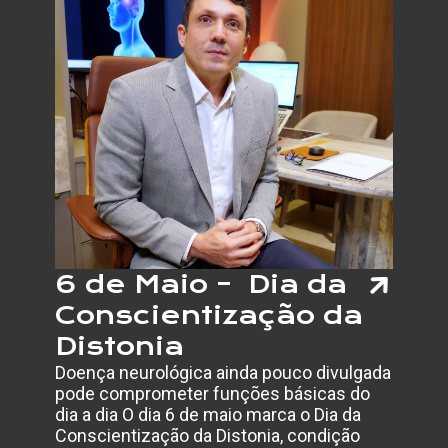
DO
CÂNCE
DE
BOCA
E
IMPOR
DO
DIAGN
PRECO
6 de Maio – Dia da
Conscientização da
Distonia
Doença neurológica ainda pouco divulgada
pode comprometer funções básicas do
dia a dia O dia 6 de maio marca o Dia da
Conscientização da Distonia, condição