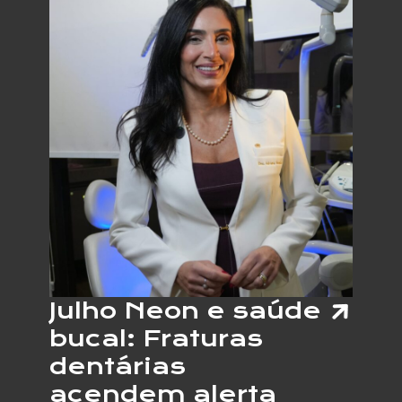
DO
CARPO
CRESC
E
ESPEC
ALERT
PARA
OS
SINAIS
DO
PROBL
NAS
MÃOS
Julho Neon e saúde
bucal: Fraturas
dentárias
acendem alerta