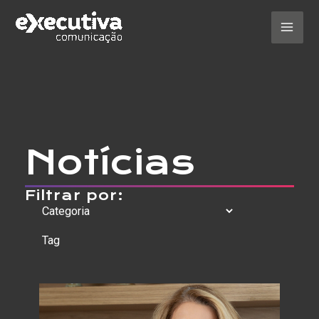
Ir
para
o
Mai
conteúdo
Men
Notícias
Filtrar por: