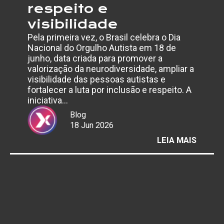
respeito e
visibilidade
Pela primeira vez, o Brasil celebra o Dia
Nacional do Orgulho Autista em 18 de
junho, data criada para promover a
valorização da neurodiversidade, ampliar a
visibilidade das pessoas autistas e
fortalecer a luta por inclusão e respeito. A
iniciativa…
Blog
18 Jun 2026
:
LEIA MAIS
DIA
NACIO
DO
ORGUL
AUTIS
REFOR
DEBAT
SOBRE