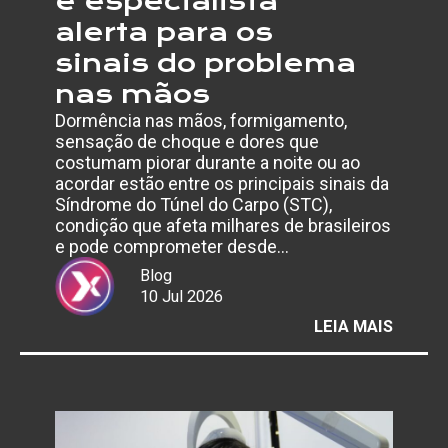
e especialista
alerta para os
sinais do problema
nas mãos
Dormência nas mãos, formigamento,
sensação de choque e dores que
costumam piorar durante a noite ou ao
acordar estão entre os principais sinais da
Síndrome do Túnel do Carpo (STC),
condição que afeta milhares de brasileiros
e pode comprometer desde…
Blog
10 Jul 2026
:
LEIA MAIS
AFAST
POR
SÍNDR
DO
TÚNEL