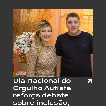
TERÁ
JOVEN
COM
AUTIS
E
OUTRA
NEURO
ATUAN
COMO
VENDE
EM
PROJE
DE
EMPRE
APOIA
Dia Nacional do
Orgulho Autista
reforça debate
sobre inclusão,