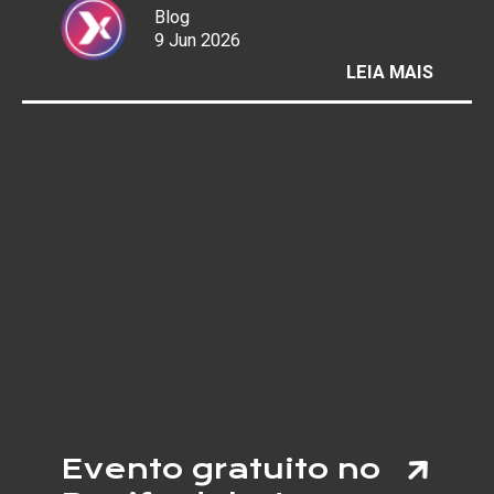
Blog
9 Jun 2026
:
LEIA MAIS
COPA 
MUND
REACE
AS
“PELA
E
AUMEN
RISCO
DE
LESÕE
NOS
JOELH
Evento gratuito no