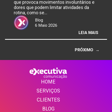
que provoca movimentos involuntários e
dores que podem limitar atividades da
rotina, como se…
Blog
6 Maio 2026
:
LEIA MAIS
6
DE
MAIO
PRÓXIMO
→
–
DIA
DA
CONSC
DA
HOME
DISTO
SERVIÇOS
CLIENTE
S
BLOG