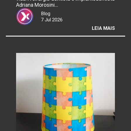
Adriana Morosini…
Blog
7 Jul 2026
:
LEIA MAIS
JULHO
NEON
E
SAÚDE
BUCAL:
FRATU
DENTÁ
ACEND
ALERT
PARA
ANTIG
RESTA
DE
AMÁL
E
HÁBIT