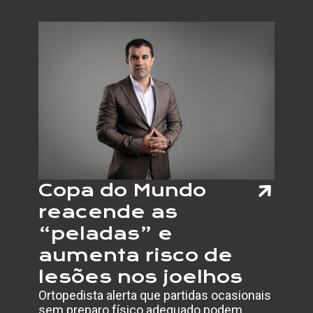
DO
ORGUL
AUTIS
REFOR
DEBAT
SOBRE
INCLUS
RESPE
E
VISIBI
Copa do Mundo
reacende as
“peladas” e
aumenta risco de
lesões nos joelhos
Ortopedista alerta que partidas ocasionais
sem preparo físico adequado podem