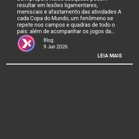
resultar em lesões ligamentares,
meniscais e afastamento das atividades A
cada Copa do Mundo, um fenômeno se
repete nos campos e quadras de todo o
país: além de acompanhar os jogos da…
Blog
9 Jun 2026
:
LEIA MAIS
COPA 
MUND
REACE
AS
“PELA
E
AUMEN
RISCO
DE
LESÕE
NOS
JOELH