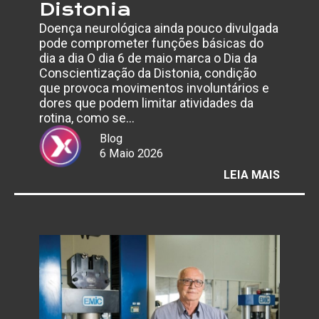
Distonia
Doença neurológica ainda pouco divulgada
pode comprometer funções básicas do
dia a dia O dia 6 de maio marca o Dia da
Conscientização da Distonia, condição
que provoca movimentos involuntários e
dores que podem limitar atividades da
rotina, como se…
Blog
6 Maio 2026
:
LEIA MAIS
6
DE
MAIO
–
DIA
DA
CONSC
DA