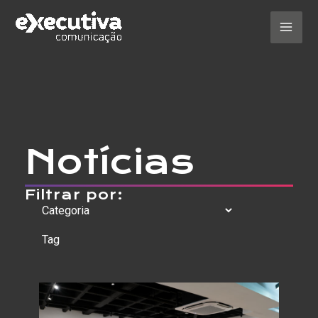
Ir
para
o
Mai
conteúdo
Men
Notícias
Filtrar por: