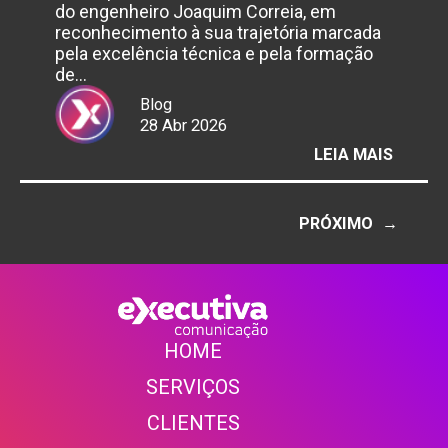
do engenheiro Joaquim Correia, em
reconhecimento à sua trajetória marcada
pela excelência técnica e pela formação
de…
Blog
28 Abr 2026
:
LEIA MAIS
CAMP
BUSCA
NOME
PRÓXIMO
→
PONTE
DO
CORDE
EM
HOME
AO
HOME
ENGEN
SERVIÇOS
E
PROFE
CLIENTE
S
PERNA
JOAQU