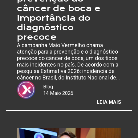
câncer de boca e
importância do
diagnóstico
precoce
A campanha Maio Vermelho chama
atenção para a prevenção e o diagnóstico
precoce do câncer de boca, um dos tipos
mais incidentes no país. De acordo com a
pesquisa Estimativa 2026: incidência de
câncer no Brasil, do Instituto Nacional de…
Blog
14 Maio 2026
:
LEIA MAIS
MAIO
VERME
ALERT
PARA
PREVE