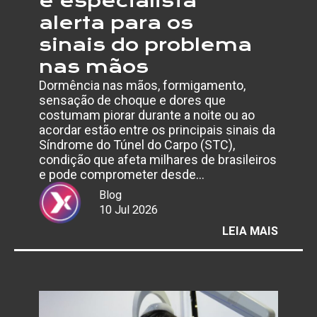
e especialista
alerta para os
sinais do problema
nas mãos
Dormência nas mãos, formigamento,
sensação de choque e dores que
costumam piorar durante a noite ou ao
acordar estão entre os principais sinais da
Síndrome do Túnel do Carpo (STC),
condição que afeta milhares de brasileiros
e pode comprometer desde…
Blog
10 Jul 2026
:
LEIA MAIS
AFAST
POR
SÍNDR
DO
TÚNEL