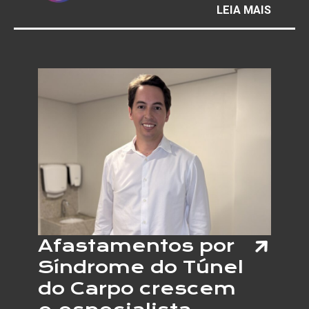
:
LEIA MAIS
GALER
MAURÍ
REDIG
INAUG
EXPOS
QUE
MARC
UMA
NOVA
ETAPA
EM
SUA
TRAJE
Afastamentos por
Síndrome do Túnel
do Carpo crescem