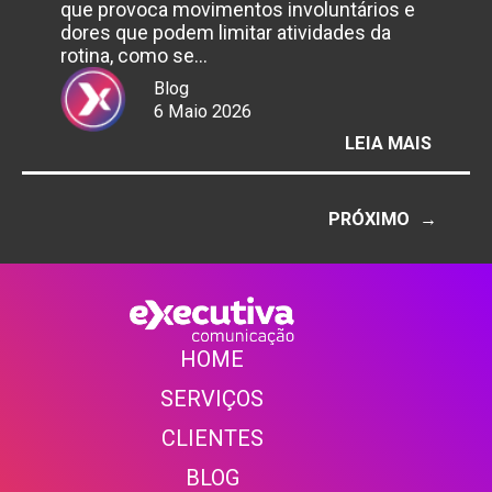
que provoca movimentos involuntários e
dores que podem limitar atividades da
rotina, como se…
Blog
6 Maio 2026
:
LEIA MAIS
6
DE
MAIO
PRÓXIMO
→
–
DIA
DA
CONSC
DA
HOME
DISTO
SERVIÇOS
CLIENTE
S
BLOG