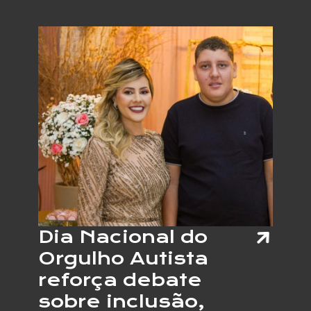
TERÁ
JOVEN
COM
AUTIS
E
OUTRA
NEURO
ATUAN
COMO
VENDE
EM
PROJE
DE
EMPRE
APOIA
Dia Nacional do
Orgulho Autista
reforça debate
sobre inclusão,