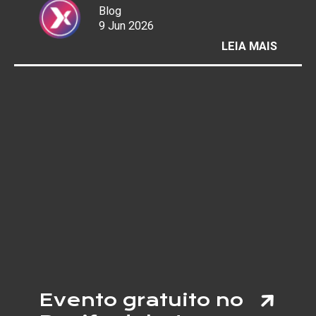
Blog
9 Jun 2026
:
LEIA MAIS
COPA 
MUND
REACE
AS
“PELA
E
AUMEN
RISCO
DE
LESÕE
NOS
JOELH
Evento gratuito no