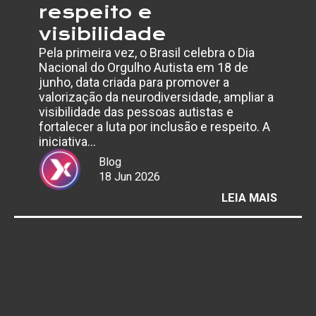
respeito e
visibilidade
Pela primeira vez, o Brasil celebra o Dia
Nacional do Orgulho Autista em 18 de
junho, data criada para promover a
valorização da neurodiversidade, ampliar a
visibilidade das pessoas autistas e
fortalecer a luta por inclusão e respeito. A
iniciativa…
Blog
18 Jun 2026
:
LEIA MAIS
DIA
NACIO
DO
ORGUL
AUTIS
REFOR
DEBAT
SOBRE