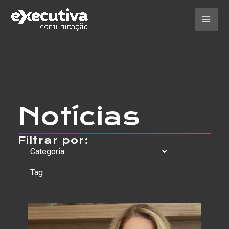
Ir
para
o
Mai
conteúdo
Men
Notícias
Filtrar por: