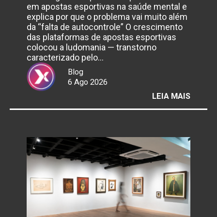
em apostas esportivas na saúde mental e
explica por que o problema vai muito além
da “falta de autocontrole” O crescimento
das plataformas de apostas esportivas
colocou a ludomania — transtorno
caracterizado pelo…
Blog
6 Ago 2026
:
LEIA MAIS
BRASIL
ENFRE
AVANÇ
DA
LUDOM
IMPUL
PELAS
BETS