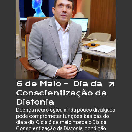
DO
CÂNCE
DE
BOCA
E
IMPOR
DO
DIAGN
PRECO
6 de Maio – Dia da
Conscientização da
Distonia
Doença neurológica ainda pouco divulgada
pode comprometer funções básicas do
dia a dia O dia 6 de maio marca o Dia da
Conscientização da Distonia, condição