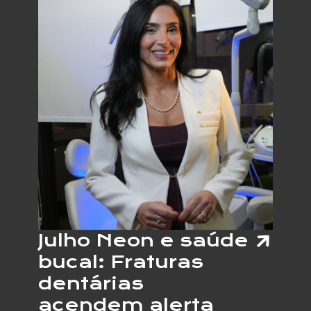
DO
CARPO
CRESC
E
ESPEC
ALERT
PARA
OS
SINAIS
DO
PROBL
NAS
MÃOS
Julho Neon e saúde
bucal: Fraturas
dentárias
acendem alerta