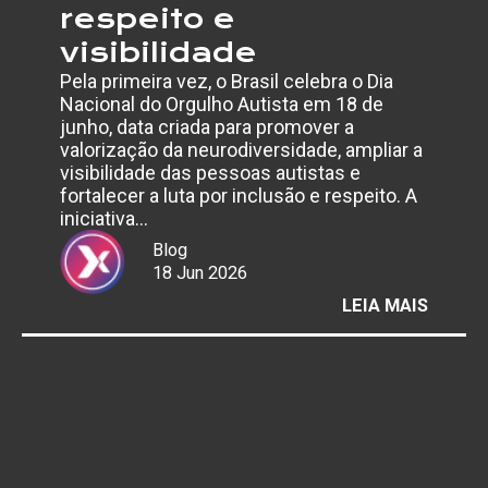
respeito e
visibilidade
Pela primeira vez, o Brasil celebra o Dia
Nacional do Orgulho Autista em 18 de
junho, data criada para promover a
valorização da neurodiversidade, ampliar a
visibilidade das pessoas autistas e
fortalecer a luta por inclusão e respeito. A
iniciativa…
Blog
18 Jun 2026
:
LEIA MAIS
DIA
NACIO
DO
ORGUL
AUTIS
REFOR
DEBAT
SOBRE