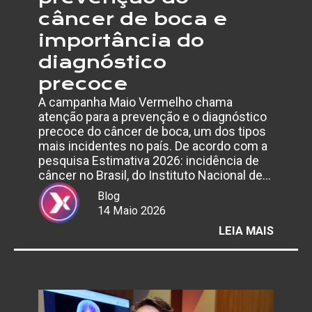
câncer de boca e
importância do
diagnóstico
precoce
A campanha Maio Vermelho chama
atenção para a prevenção e o diagnóstico
precoce do câncer de boca, um dos tipos
mais incidentes no país. De acordo com a
pesquisa Estimativa 2026: incidência de
câncer no Brasil, do Instituto Nacional de…
Blog
14 Maio 2026
:
LEIA MAIS
MAIO
VERME
ALERT
PARA
PREVE