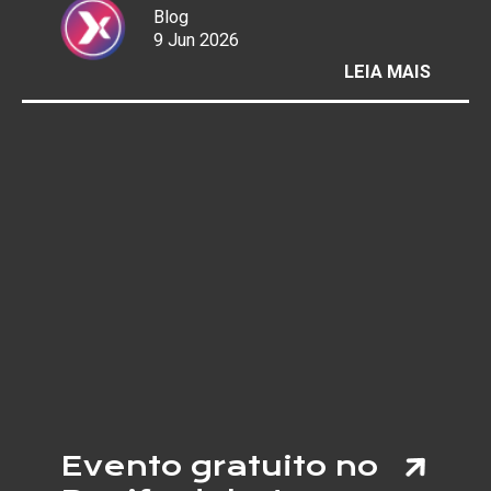
Blog
9 Jun 2026
:
LEIA MAIS
COPA 
MUND
REACE
AS
“PELA
E
AUMEN
RISCO
DE
LESÕE
NOS
JOELH
Evento gratuito no