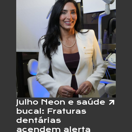
DO
CARPO
CRESC
E
ESPEC
ALERT
PARA
OS
SINAIS
DO
PROBL
NAS
MÃOS
Julho Neon e saúde
bucal: Fraturas
dentárias
acendem alerta