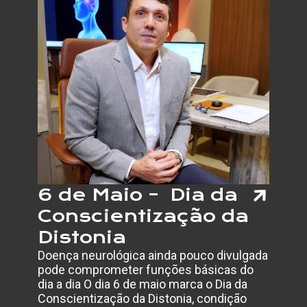
DO
CÂNCE
DE
BOCA
E
IMPOR
DO
DIAGN
PRECO
6 de Maio – Dia da
Conscientização da
Distonia
Doença neurológica ainda pouco divulgada
pode comprometer funções básicas do
dia a dia O dia 6 de maio marca o Dia da
Conscientização da Distonia, condição