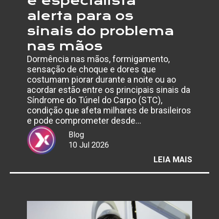
e especialista
alerta para os
sinais do problema
nas mãos
Dormência nas mãos, formigamento,
sensação de choque e dores que
costumam piorar durante a noite ou ao
acordar estão entre os principais sinais da
Síndrome do Túnel do Carpo (STC),
condição que afeta milhares de brasileiros
e pode comprometer desde…
Blog
10 Jul 2026
:
LEIA MAIS
AFAST
POR
SÍNDR
DO
TÚNEL