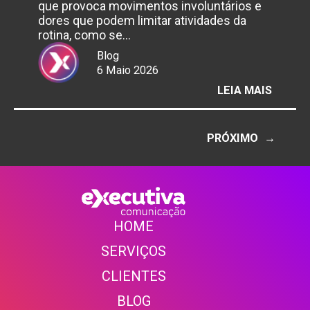
que provoca movimentos involuntários e
dores que podem limitar atividades da
rotina, como se…
Blog
6 Maio 2026
:
LEIA MAIS
6
DE
MAIO
PRÓXIMO
→
–
DIA
DA
CONSC
DA
HOME
DISTO
SERVIÇOS
CLIENTE
S
BLOG