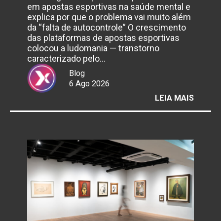
em apostas esportivas na saúde mental e
explica por que o problema vai muito além
da “falta de autocontrole” O crescimento
das plataformas de apostas esportivas
colocou a ludomania — transtorno
caracterizado pelo…
Blog
6 Ago 2026
:
LEIA MAIS
BRASIL
ENFRE
AVANÇ
DA
LUDOM
IMPUL
PELAS
BETS