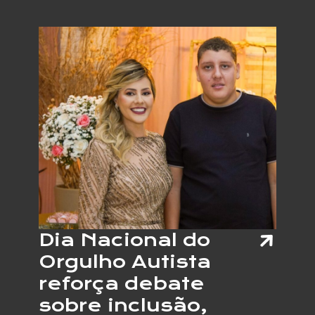
TERÁ
JOVEN
COM
AUTIS
E
OUTRA
NEURO
ATUAN
COMO
VENDE
EM
PROJE
DE
EMPRE
APOIA
Dia Nacional do
Orgulho Autista
reforça debate
sobre inclusão,