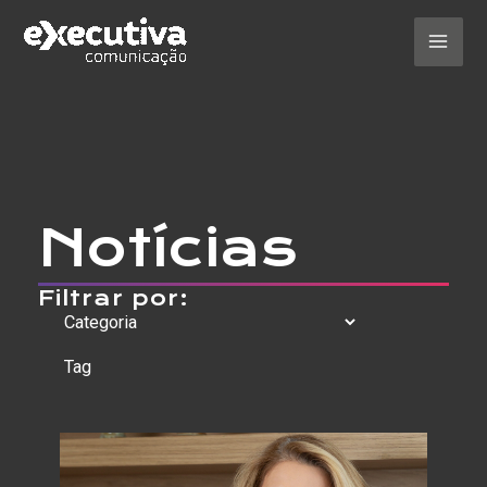
Ir
para
o
Mai
conteúdo
Men
Notícias
Filtrar por: