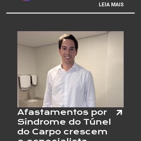
:
LEIA MAIS
GALER
MAURÍ
REDIG
INAUG
EXPOS
QUE
MARC
UMA
NOVA
ETAPA
EM
SUA
TRAJE
Afastamentos por
Síndrome do Túnel
do Carpo crescem