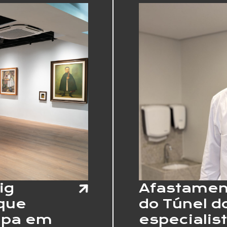
ig
Afastamen
 que
do Túnel d
apa em
especialist