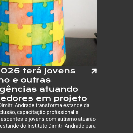
OS
SINAIS
DO
PROBLEMA
NAS
MÃOS
026 terá jovens
o e outras
rgências atuando
edores em projeto
o Dimitri Andrade transforma estande da
o apoiado
clusão, capacitação profissional e
lescentes e jovens com autismo atuarão
tande do Instituto Dimitri Andrade para
 os dias…