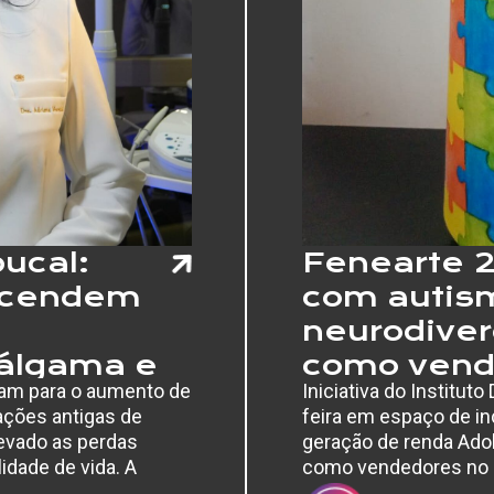
TRAJETÓRIA
ucal:
Fenearte 2
 acendem
com autism
neurodive
álgama e
como vend
rtam para o aumento de
Iniciativa do Institut
uecem os
de empreg
ações antigas de
feira em espaço de in
evado as perdas
geração de renda Ado
idade de vida. A
como vendedores no es
iana Morosini…
a 26º Fenearte. Entre