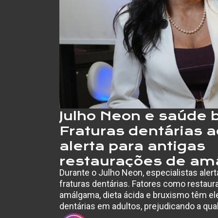
Julho Neon e saúde b
Fraturas dentárias
alerta para antigas
restaurações de am
Durante o Julho Neon, especialistas ale
hábitos que enfraq
fraturas dentárias. Fatores como restaur
dentes
amálgama, dieta ácida e bruxismo têm el
dentárias em adultos, prejudicando a qual
cirurgiã-dentista e implantodontista Adr