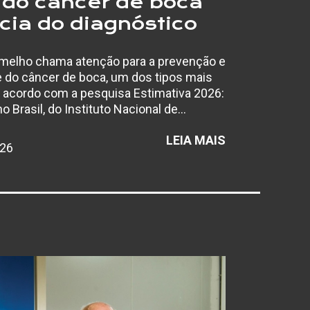
do câncer de boca
cia do diagnóstico
melho chama atenção para a prevenção e
e do câncer de boca, um dos tipos mais
e acordo com a pesquisa Estimativa 2026:
o Brasil, do Instituto Nacional de…
:
LEIA MAIS
026
MAIO
VERMELHO
ALERTA
PARA
PREVENÇÃO
DO
CÂNCER
DE
BOCA
E