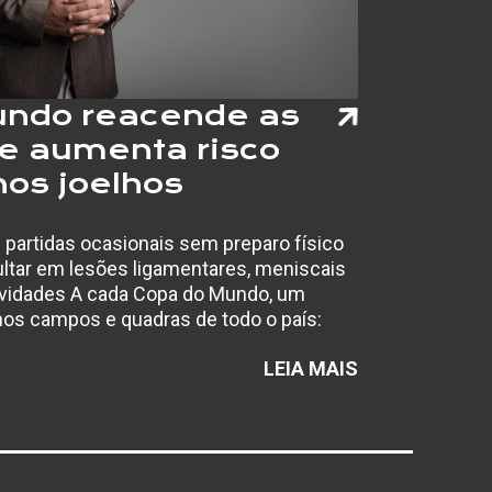
undo reacende as
e aumenta risco
nos joelhos
e partidas ocasionais sem preparo físico
tar em lesões ligamentares, meniscais
ividades A cada Copa do Mundo, um
os campos e quadras de todo o país:
os jogos da…
:
LEIA MAIS
6
COPA DO
MUNDO
REACENDE
AS