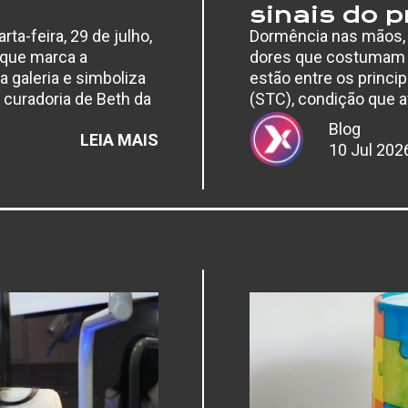
sinais do 
rta-feira, 29 de julho,
Dormência nas mãos,
 que marca a
dores que costumam pi
a galeria e simboliza
estão entre os princi
 curadoria de Beth da
(STC), condição que a
comprometer desde
Blog
:
LEIA MAIS
10 Jul 202
GALERIA
MAURÍCIO
REDIG
INAUGURA
EXPOSIÇÃO
QUE
MARCA
UMA
NOVA
ETAPA
EM
SUA