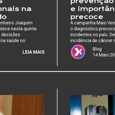
s
prevenção 
onais na
e importân
do
precoce
genheiro Joaquim
A campanha Maio Ver
ntece nesta quinta-
o diagnóstico precoc
s decisões
incidentes no país. D
e na saúde no
incidência de câncer n
lecimento…
Blog
:
LEIA MAIS
14 Maio 2
EVENTO
GRATUITO
NO
RECIFE
DEBATE
IMPACTOS
DAS
DECISÕES
ORGANIZACIONAIS
NA