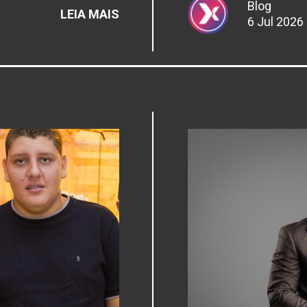
Blog
:
LEIA MAIS
6 Jul 2026
JULHO
NEON
E
SAÚDE
BUCAL:
FRATURAS
DENTÁRIAS
ACENDEM
ALERTA
PARA
ANTIGAS
RESTAURAÇÕES
DE
AMÁLGAMA
E
HÁBITOS
QUE
ENFRAQUECEM