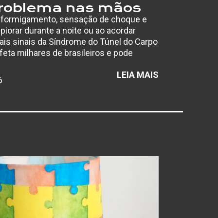
problema nas mãos
 formigamento, sensação de choque e
orar durante a noite ou ao acordar
pais sinais da Síndrome do Túnel do Carpo
feta milhares de brasileiros e pode
…
:
LEIA MAIS
6
AFASTAMENT
POR
SÍNDROME
DO
TÚNEL
DO
CARPO
CRESCEM
E
ESPECIALISTA
ALERTA
PARA