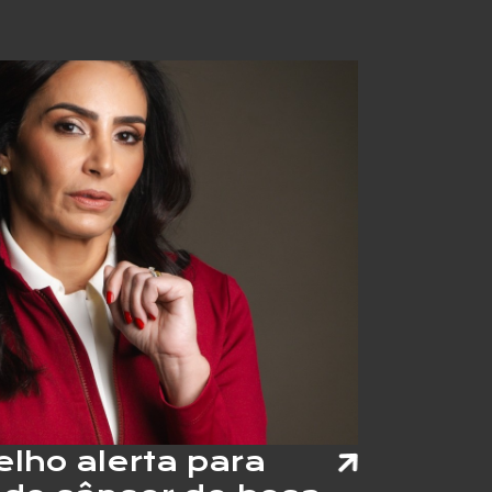
“PELADAS”
E
AUMENTA
RISCO
DE
LESÕES
NOS
JOELHOS
lho alerta para