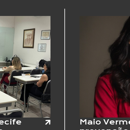
AUTISTA
REFORÇA
DEBATE
SOBRE
INCLUSÃO,
RESPEITO
E
VISIBILIDADE
ecife
Maio Verme