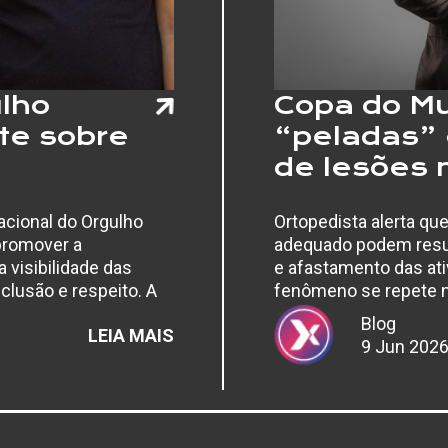
OS
DENTES
ulho
Copa do M
te sobre
“peladas” 
de lesões 
Nacional do Orgulho
Ortopedista alerta qu
 promover a
adequado podem resul
a visibilidade das
e afastamento das at
nclusão e respeito. A
fenômeno se repete n
além de acompanhar 
Blog
:
LEIA MAIS
9 Jun 202
DIA
NACIONAL
DO
ORGULHO