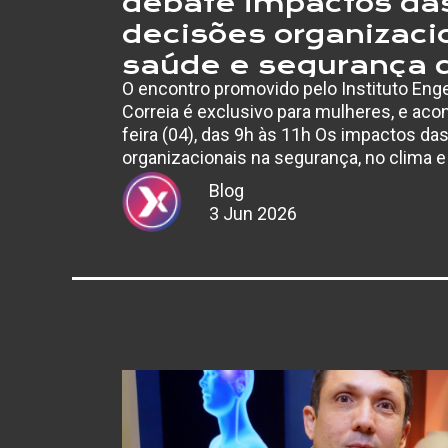
debate impactos da
decisões organizaci
saúde e segurança 
O encontro promovido pelo Instituto En
trabalho
Correia é exclusivo para mulheres, e aco
feira (04), das 9h às 11h Os impactos da
organizacionais na segurança, no clima 
ambiente corporativo com foco no forta
Blog
3 Jun 2026