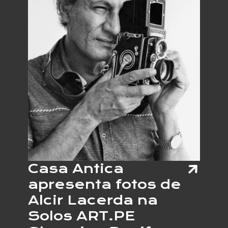
E
PROFE
PERNA
JOAQU
CORRE
Casa Antica
apresenta fotos de
Alcir Lacerda na
Solos ART.PE