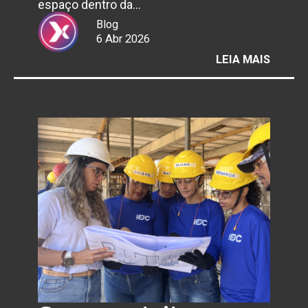
espaço dentro da…
Blog
6 Abr 2026
:
LEIA MAIS
FISIOT
PREVE
EM
ORTOP
AJUDA
A
EVITA
DORES
ANTES
DOS
SINTO