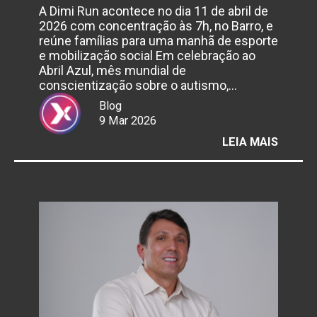
A Dimi Run acontece no dia 11 de abril de
2026 com concentração às 7h, no Barro, e
reúne famílias para uma manhã de esporte
e mobilização social Em celebração ao
Abril Azul, mês mundial de
conscientização sobre o autismo,…
Blog
9 Mar 2026
:
LEIA MAIS
INSTI
DIMITR
ANDRA
PROM
CORRI
PELA
INCLU
NO
RECIFE
DURAN
O