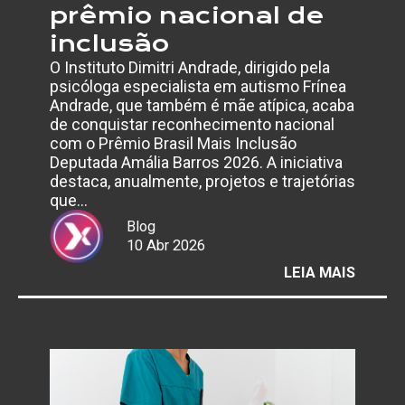
prêmio nacional de
inclusão
O Instituto Dimitri Andrade, dirigido pela
psicóloga especialista em autismo Frínea
Andrade, que também é mãe atípica, acaba
de conquistar reconhecimento nacional
com o Prêmio Brasil Mais Inclusão
Deputada Amália Barros 2026. A iniciativa
destaca, anualmente, projetos e trajetórias
que…
Blog
10 Abr 2026
:
LEIA MAIS
INSTI
DIMITR
ANDRA
É
RECON
COM
PRÊMI