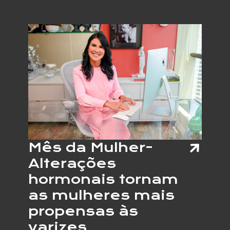
MUNDI
DA
OBESI
Mês da Mulher-
Alterações
hormonais tornam
as mulheres mais
propensas às
varizes