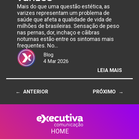
Mais do que uma questão estética, as
varizes representam um problema de
saúde que afeta a qualidade de vida de
milhões de brasileiras. Sensação de peso
nas pernas, dor, inchaço e cãibras
noturnas estão entre os sintomas mais
frequentes. No…
Blog
4 Mar 2026
:
LEIA MAIS
MÊS
DA
MULHE
←
ANTERIOR
PRÓXIMO
→
ALTER
HORMO
TORN
AS
MULHE
MAIS
HOME
PROPE