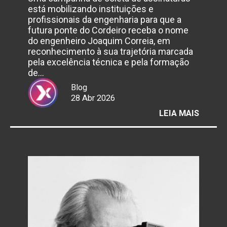
está mobilizando instituições e
profissionais da engenharia para que a
futura ponte do Cordeiro receba o nome
do engenheiro Joaquim Correia, em
reconhecimento à sua trajetória marcada
pela excelência técnica e pela formação
de…
Blog
28 Abr 2026
:
LEIA MAIS
CAMP
BUSCA
NOME
PONTE
DO
CORDE
EM
HOME
AO
ENGEN