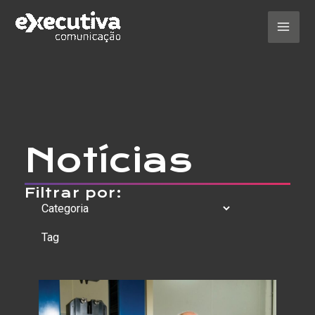
Ir
para
o
Mai
conteúdo
Men
Notícias
Filtrar por: