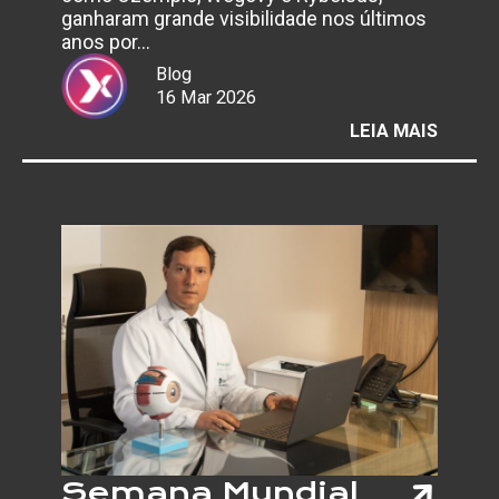
ganharam grande visibilidade nos últimos
anos por…
Blog
16 Mar 2026
:
LEIA MAIS
BOCA
DE OZ
O
QUE
SE
SABE
SOBRE
OS
POSSÍV
EFEIT
DA
SEMAG
NA
SAÚDE
BUCAL
Semana Mundial