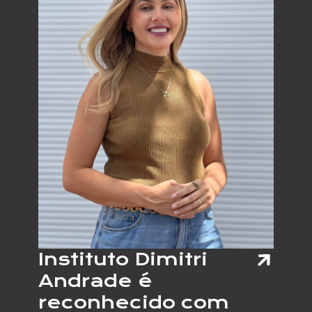
SOLOS
ART.PE
SHOPP
RECIFE
2026
Instituto Dimitri
Andrade é
reconhecido com