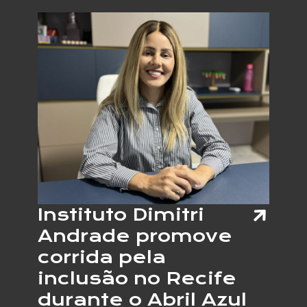
GLAU
REFOR
ALERT
PARA
DIAGN
PRECO
DA
DOENÇ
SILEN
Instituto Dimitri
Andrade promove
corrida pela
inclusão no Recife
durante o Abril Azul