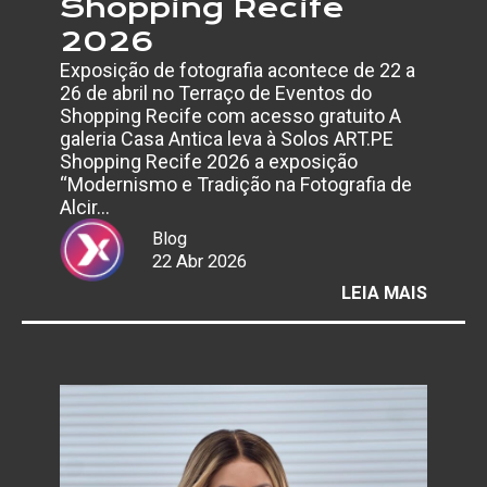
Shopping Recife
2026
Exposição de fotografia acontece de 22 a
26 de abril no Terraço de Eventos do
Shopping Recife com acesso gratuito A
galeria Casa Antica leva à Solos ART.PE
Shopping Recife 2026 a exposição
“Modernismo e Tradição na Fotografia de
Alcir…
Blog
22 Abr 2026
:
LEIA MAIS
CASA
ANTIC
APRES
FOTOS
DE
ALCIR
LACER
NA